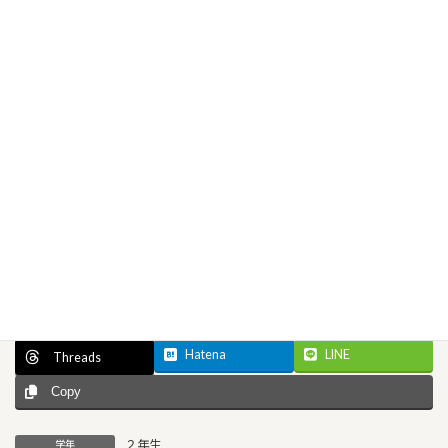
Facebook
X
Bluesky
Hatena
LINE
Threads
Copy
２年生
学年