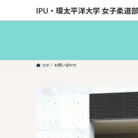
コ
ナ
IPU・環太平洋大学 女子柔道
ン
ビ
テ
ゲ
ン
ー
ツ
シ
へ
ョ
ス
ン
キ
に
ッ
移
TOP
お問い合わせ
プ
動