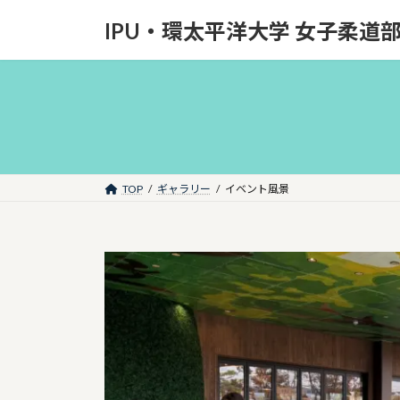
コ
ナ
IPU・環太平洋大学 女子柔道
ン
ビ
テ
ゲ
ン
ー
ツ
シ
へ
ョ
ス
ン
キ
に
ッ
移
TOP
ギャラリー
イベント風景
プ
動