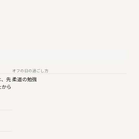
オフの日の過ごし方
は、先
柔道の勉強
たから