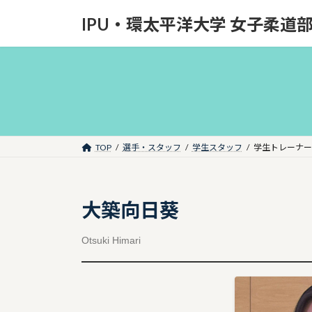
コ
ナ
IPU・環太平洋大学 女子柔道
ン
ビ
テ
ゲ
ン
ー
ツ
シ
へ
ョ
ス
ン
キ
に
ッ
移
TOP
選手・スタッフ
学生スタッフ
学生トレーナー
プ
動
大築向日葵
Otsuki Himari