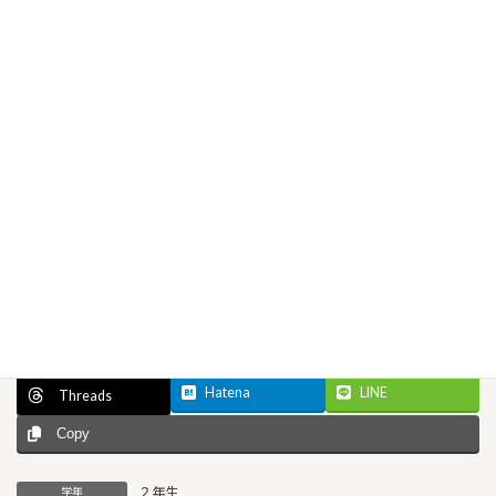
Facebook
X
Bluesky
Hatena
LINE
Threads
Copy
２年生
学年