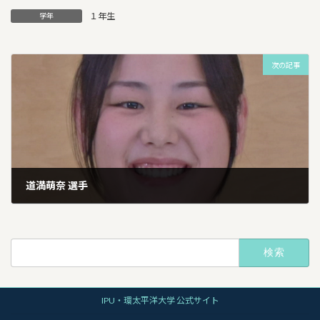
１年生
学年
次の記事
道満萌奈 選手
2026年1月10日
検
索:
IPU・環太平洋大学 公式サイト