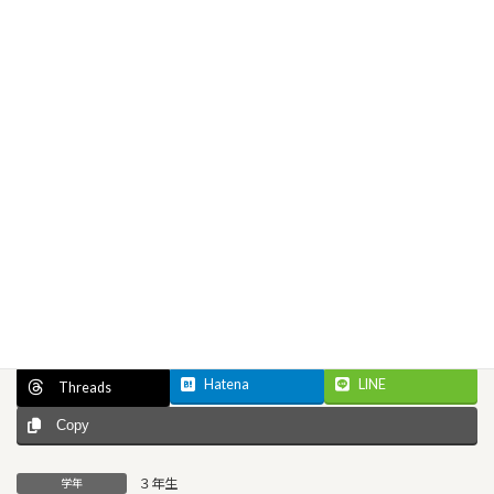
Facebook
X
Bluesky
Hatena
LINE
Threads
Copy
３年生
学年