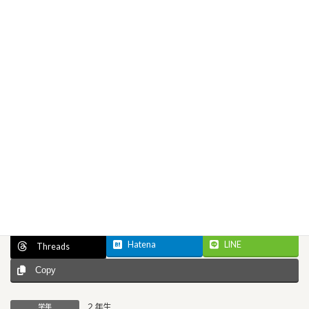
Facebook
X
Bluesky
Hatena
LINE
Threads
Copy
２年生
学年